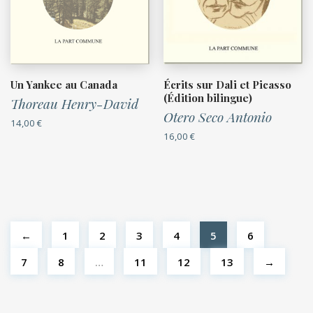
Un Yankee au Canada
Écrits sur Dali et Picasso
(Édition bilingue)
Thoreau Henry-David
Otero Seco Antonio
14,00
€
16,00
€
←
1
2
3
4
5
6
7
8
…
11
12
13
→