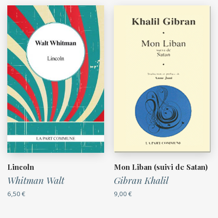
Lincoln
Mon Liban (suivi de Satan)
Whitman Walt
Gibran Khalil
6,50
€
9,00
€