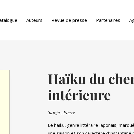
atalogue
Auteurs
Revue de presse
Partenaires
A
ue PDF
Haïku du che
intérieure
Tanguy Pierre
Le haïku, genre littéraire japonais, marqu
une saison et son caractère d’instantané