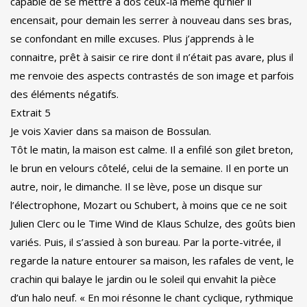
capable de se mettre à dos ceux-là même qu’hier il
encensait, pour demain les serrer à nouveau dans ses bras,
se confondant en mille excuses. Plus j’apprends à le
connaitre, prêt à saisir ce rire dont il n’était pas avare, plus il
me renvoie des aspects contrastés de son image et parfois
des éléments négatifs.
Extrait 5
Je vois Xavier dans sa maison de Bossulan.
Tôt le matin, la maison est calme. Il a enfilé son gilet breton,
le brun en velours côtelé, celui de la semaine. Il en porte un
autre, noir, le dimanche. Il se lève, pose un disque sur
l’électrophone, Mozart ou Schubert, à moins que ce ne soit
Julien Clerc ou le Time Wind de Klaus Schulze, des goûts bien
variés. Puis, il s’assied à son bureau. Par la porte-vitrée, il
regarde la nature entourer sa maison, les rafales de vent, le
crachin qui balaye le jardin ou le soleil qui envahit la pièce
d’un halo neuf. « En moi résonne le chant cyclique, rythmique