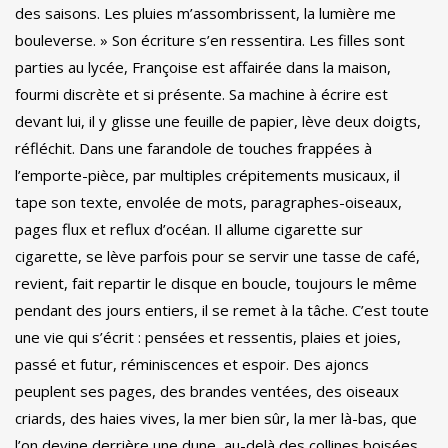
des saisons. Les pluies m’assombrissent, la lumière me
bouleverse. » Son écriture s’en ressentira. Les filles sont
parties au lycée, Françoise est affairée dans la maison,
fourmi discrète et si présente. Sa machine à écrire est
devant lui, il y glisse une feuille de papier, lève deux doigts,
réfléchit. Dans une farandole de touches frappées à
l’emporte-pièce, par multiples crépitements musicaux, il
tape son texte, envolée de mots, paragraphes-oiseaux,
pages flux et reflux d’océan. Il allume cigarette sur
cigarette, se lève parfois pour se servir une tasse de café,
revient, fait repartir le disque en boucle, toujours le même
pendant des jours entiers, il se remet à la tâche. C’est toute
une vie qui s’écrit : pensées et ressentis, plaies et joies,
passé et futur, réminiscences et espoir. Des ajoncs
peuplent ses pages, des brandes ventées, des oiseaux
criards, des haies vives, la mer bien sûr, la mer là-bas, que
l’on devine derrière une dune, au-delà des collines boisées,