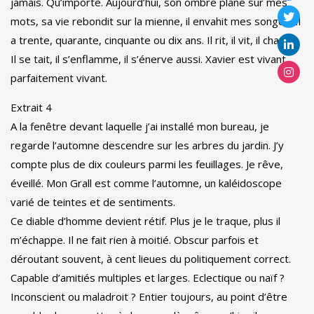
jamais. Qu’importe. Aujourd’hui, son ombre plane sur mes
mots, sa vie rebondit sur la mienne, il envahit mes songes. Il
a trente, quarante, cinquante ou dix ans. Il rit, il vit, il chante.
Il se tait, il s’enflamme, il s’énerve aussi. Xavier est vivant,
parfaitement vivant.
Extrait 4
A la fenêtre devant laquelle j’ai installé mon bureau, je
regarde l’automne descendre sur les arbres du jardin. J’y
compte plus de dix couleurs parmi les feuillages. Je rêve,
éveillé. Mon Grall est comme l’automne, un kaléidoscope
varié de teintes et de sentiments.
Ce diable d’homme devient rétif. Plus je le traque, plus il
m’échappe. Il ne fait rien à moitié. Obscur parfois et
déroutant souvent, à cent lieues du politiquement correct.
Capable d’amitiés multiples et larges. Eclectique ou naïf ?
Inconscient ou maladroit ? Entier toujours, au point d’être