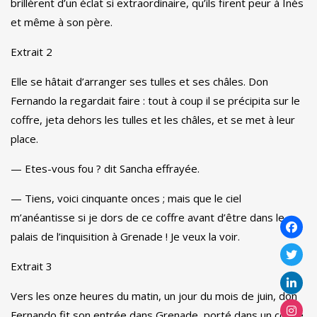
brillèrent d’un éclat si extraordinaire, qu’ils firent peur à Inès
et même à son père.
Extrait 2
Elle se hâtait d’arranger ses tulles et ses châles.
Don
Fernando la regardait faire : tout à coup il se précipita sur le
coffre, jeta dehors les tulles et les châles, et se met à leur
place.
— Etes-vous fou ?
dit Sancha effrayée.
— Tiens, voici cinquante onces ;
mais que le ciel
m’anéantisse si je dors de ce coffre avant d’être dans le
palais de l’inquisition à Grenade !
Je veux la voir.
Extrait 3
Vers les onze heures du matin, un jour du mois de juin, don
Fernando fit son entrée dans Grenade, porté dans un coffre