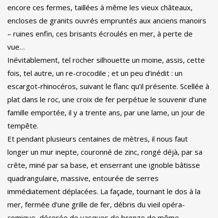
encore ces fermes, taillées à même les vieux châteaux,
encloses de granits ouvrés empruntés aux anciens manoirs
– ruines enfin, ces brisants écroulés en mer, à perte de
vue…
Inévitablement, tel rocher silhouette un moine, assis, cette
fois, tel autre, un re-crocodile ; et un peu d’inédit : un
escargot-rhinocéros, suivant le flanc qu’il présente. Scellée à
plat dans le roc, une croix de fer perpétue le souvenir d’une
famille emportée, il y a trente ans, par une lame, un jour de
tempête.
Et pendant plusieurs centaines de mètres, il nous faut
longer un mur inepte, couronné de zinc, rongé déjà, par sa
crête, miné par sa base, et enserrant une ignoble bâtisse
quadrangulaire, massive, entourée de serres
immédiatement déplacées. La façade, tournant le dos à la
mer, fermée d’une grille de fer, débris du vieil opéra-
comique, décorée de vasques de bronze de même