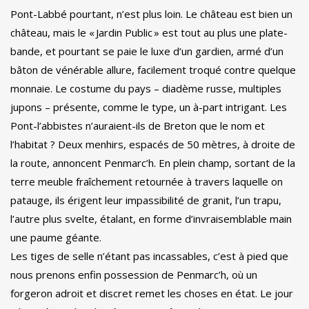
Pont-Labbé pourtant, n’est plus loin. Le château est bien un
château, mais le « Jardin Public » est tout au plus une plate-
bande, et pourtant se paie le luxe d’un gardien, armé d’un
bâton de vénérable allure, facilement troqué contre quelque
monnaie. Le costume du pays – diadème russe, multiples
jupons – présente, comme le type, un à-part intrigant. Les
Pont-l’abbistes n’auraient-ils de Breton que le nom et
l’habitat ? Deux menhirs, espacés de 50 mètres, à droite de
la route, annoncent Penmarc’h. En plein champ, sortant de la
terre meuble fraîchement retournée à travers laquelle on
patauge, ils érigent leur impassibilité de granit, l’un trapu,
l’autre plus svelte, étalant, en forme d’invraisemblable main
une paume géante.
Les tiges de selle n’étant pas incassables, c’est à pied que
nous prenons enfin possession de Penmarc’h, où un
forgeron adroit et discret remet les choses en état. Le jour