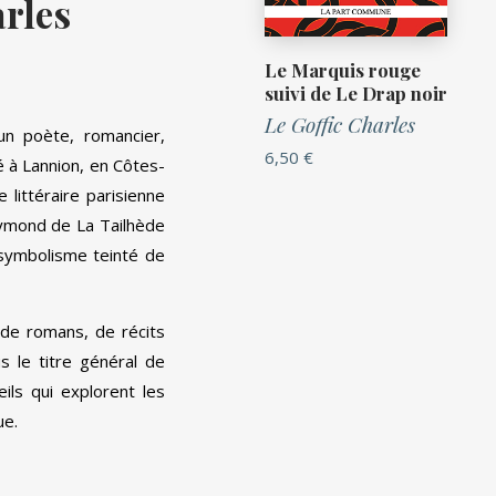
arles
Le Marquis rouge
suivi de Le Drap noir
Le Goffic Charles
un poète, romancier,
6,50
€
Né à Lannion, en Côtes-
e littéraire parisienne
ymond de La Tailhède
 symbolisme teinté de
e romans, de récits
s le titre général de
ueils qui explorent les
ue.