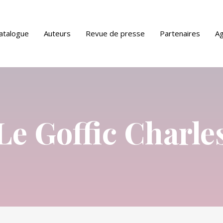
atalogue
Auteurs
Revue de presse
Partenaires
A
ue PDF
Le Goffic Charle