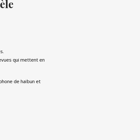
èle
s.
revues qui mettent en
cophone de haïbun et