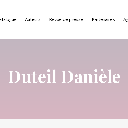
atalogue
Auteurs
Revue de presse
Partenaires
A
ue PDF
Duteil Danièle