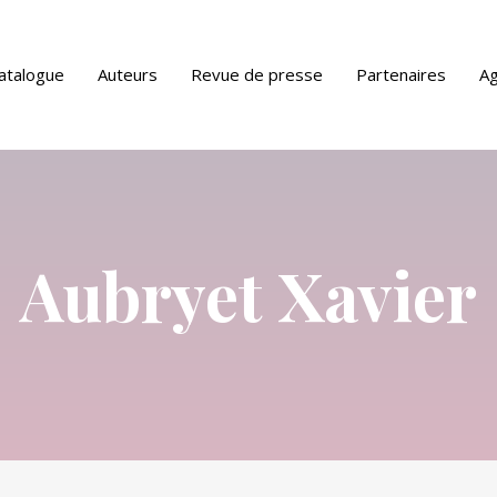
atalogue
Auteurs
Revue de presse
Partenaires
A
ue PDF
Aubryet Xavier