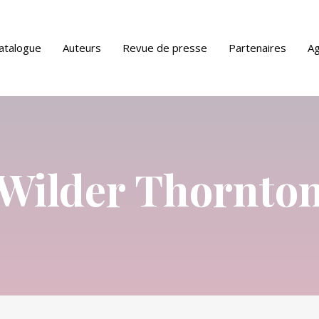
atalogue
Auteurs
Revue de presse
Partenaires
A
ue PDF
Wilder Thornto