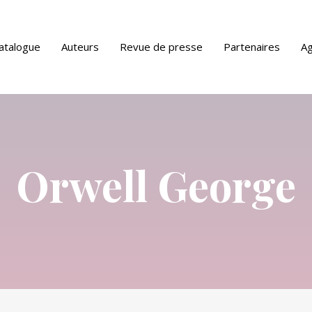
atalogue
Auteurs
Revue de presse
Partenaires
A
ue PDF
Orwell George