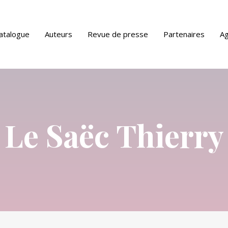
atalogue
Auteurs
Revue de presse
Partenaires
A
ue PDF
Le Saëc Thierry