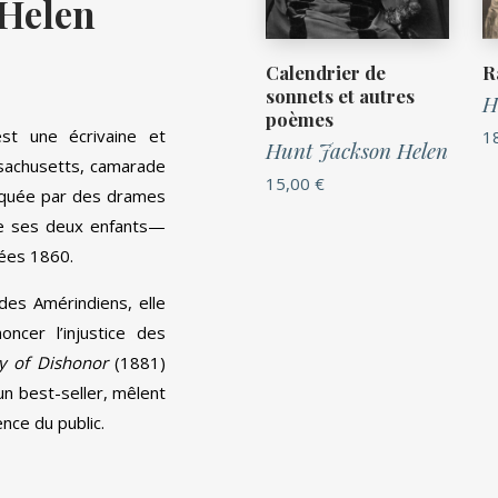
 Helen
Calendrier de
R
sonnets et autres
H
poèmes
st une écrivaine et
1
Hunt Jackson Helen
ssachusetts, camarade
15,00
€
arquée par des drames
de ses deux enfants—
nées 1860.
des Amérindiens, elle
ncer l’injustice des
y of Dishonor
(1881)
n best-seller, mêlent
ence du public.