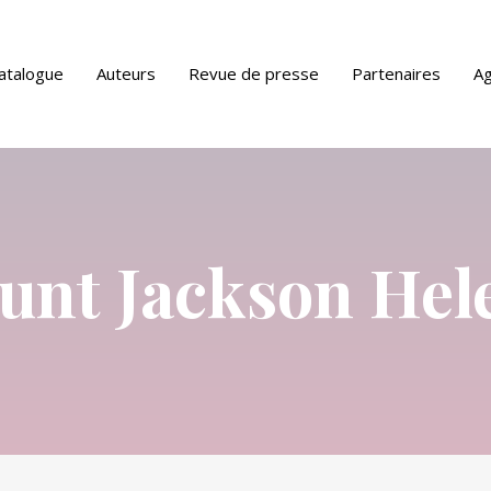
atalogue
Auteurs
Revue de presse
Partenaires
A
ue PDF
unt Jackson Hel