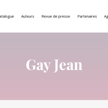
atalogue
Auteurs
Revue de presse
Partenaires
A
ue PDF
Gay Jean